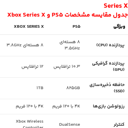
Series X
جدول مقایسه مشخصات PS5 و Xbox Series X
ویژگی
PS5
XBOX SERIES X
8 هسته‌ای
پردازنده (CPU)
8 هسته‌ای 3.8GHz
3.5GHz
پردازنده گرافیکی
10.3 ترافلاپس
12 ترافلاپس
(GPU)
حافظه ذخیره‌سازی
1TB
825GB
(SSD)
رزولوشن بازی‌ها
4K با 120 فریم
4K با 120 فریم
Xbox Wireless
کنترلر
DualSense
Controller