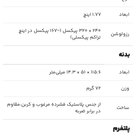
ابعاد
1.77 اینچ
240 × 320 پیکسل (~167 پیکسل در اینچ
رزولوشن
تراکم پیکسلی)
بدنه
ابعاد
115.6 × 51 × 14.3 میلی‌متر
وزن
72 گرم
از جنس پلاستیک فشرده مرغوب و کربن،مقاوم
ساخت
در برابر ضربه
پلتفرم