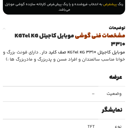
رنگ
پیشفرض
به انتخاب فروشنده و یا رنگ پیش‌فرض کارخانه سازنده گوشی موبایل
می‌باشد.
توضیحات
مشخصات فنی گوشی
موبایل کاجیتل KGTel KG
3310
موبایل کاجیتل KGTel KG 3310 صف کلید دار ,
دارای فونت بزرگ و
خوانا مناسب سالمندان و افراد مسن و پدربزرگ و مادربزرگ ها :)
عرضه
وضعیت
–
نمایشگر
نوع
TFT