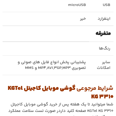
microUSB
USB
اینفرارد
خیر
متفرقه
رنگ‌ها
سایر
پشتیبانی پخش انواع فایل های صوتی و
امکانات
تصویری MP4,AVI,3GP,MP3 و MMS
شرایط مرجوعی
گوشی موبایل کاجیتل KGTel
KG 3310
شما میتوانید تا یک هفته پس از خرید گوشی
موبایل کاجیتل
KGTel KG 3310
صفحه کلید داردر صورت تست سلامت عملکرد