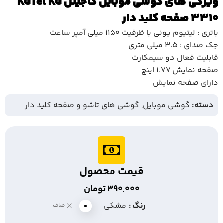
ویژگی های گوشی موبایل کاجیتل KGTel KG
3310 صفحه کلید دار
باتری : لیتیوم یونی با ظرفیت 1150 میلی آمپر ساعت
جک صدای : 3.5 میلی متری
قابلیت فعال دو سیمکارت
صفحه نمایش 1.77 اینچ
دارای صفحه نمایش
دسته:
گوشی موبایل
,
گوشی های تاشو و صفحه کلید دار
قیمت محصول
390,000
تومان
رنگ
مشکی
صاف