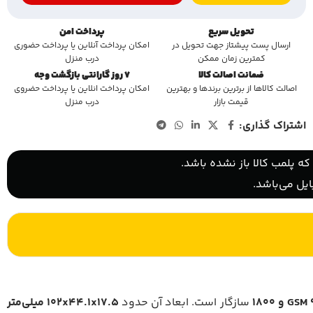
تحویل سریع
پرداخت امن
ارسال پست پیشتاز جهت تحویل در
امکان پرداخت آنلاین یا پرداخت حضوری
کمترین زمان ممکن
درب منزل
ضمانت اصالت کالا
7 روز گارانتی بازگشت وجه
اصالت کالاها از برترین برندها و بهترین
امکان پرداخت انلاین یا پرداخت حضروی
قیمت بازار
درب منزل
اشتراک گذاری:
ه پلمب کالا باز نشده باشد.
یل می‌باشد.
G و 1800
سازگار است. ابعاد آن حدود
۱۷.۵
x
۴۴.۱
x
۱۰۲
میلی‌متر