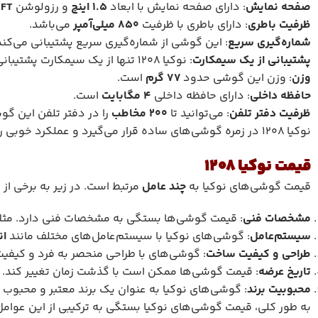
صفحه نمایش
: دارای صفحه نمایش با ابعاد
1.5 اینچ
و رزولوشن
TFT
ظرفیت باطری
: دارای باطری با ظرفیت
850 میلی‌آمپر
می‌باشد.
شماره‌گیری سریع
: این گوشی از شماره‌گیری سریع پشتیبانی می‌کند
پشتیبانی از یک سیمکارت
: نوکیا 1208 تنها از یک سیمکارت پشتیبانی می‌کند.
وزن
: وزن این گوشی حدود
77 گرم
است.
حافظه داخلی
: دارای حافظه داخلی
4 مگابایت
است.
ظرفیت دفتر تلفن
: می‌توانید تا
200 مخاطب
را در دفتر تلفن این گو
نوکیا 1208 در زمره گوشی‌های ساده قرار می‌گیرد و عملکرد خوبی را از خود نشان داده است. همچنین، از دیگر ویژگی‌های این گوشی می‌توان به پورت هدست و شارژر اشاره کرد.
قیمت نوکیا 1208
قیمت گوشی‌های نوکیا به
چند عامل
مرتبط است. در زیر به برخی از 
مشخصات فنی
: قیمت گوشی‌ها بستگی به مشخصات فنی دارد. مثلاً گ
سیستم‌عامل
: گوشی‌های نوکیا با سیستم‌عامل‌های مختلف مانند
ان
طراحی و کیفیت ساخت
: گوشی‌های با طراحی منحصر به فرد و کیفیت س
تاریخ عرضه
: قیمت گوشی‌ها ممکن است با گذشت زمان تغییر کند. گ
محبوبیت برند
: گوشی‌های نوکیا به عنوان یک برند معتبر و محبوب 
به طور کلی، قیمت گوشی‌های نوکیا بستگی به ترکیبی از این عوامل