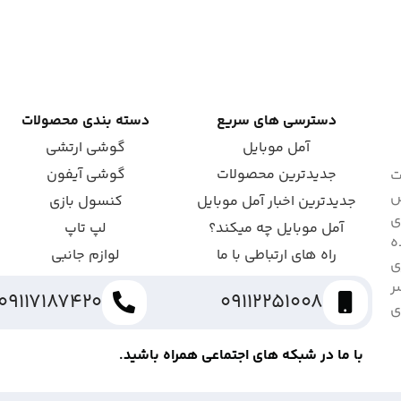
دسترسی های سریع
دسته بندی محصولات
آمل موبایل
گوشی ارتشی
جدیدترین محصولات
گوشی آیفون
ت
ش
جدیدترین اخبار آمل موبایل
کنسول بازی
ای
آمل موبایل چه میکند؟
لپ تاپ
ه
راه های ارتباطی با ما
لوازم جانبی
ی
ر
09117187420
09112251008
ی
با ما در شبکه های اجتماعی همراه باشید.