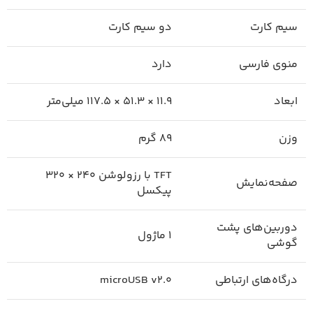
سیم کارت
دو سیم کارت
منوی فارسی
دارد
ابعاد
11.9 × 51.3 × 117.5 میلی‌متر
وزن
89 گرم
TFT با رزولوشن 240 × 320
صفحه‌نمایش
پیکسل
دوربین‌های پشت
1 ماژول
گوشی
درگاه‌های ارتباطی
microUSB v2.0