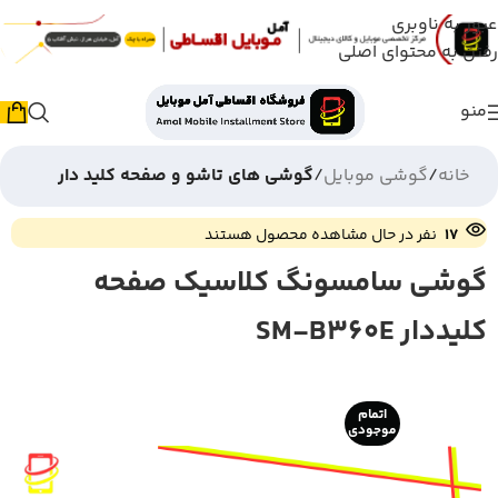
عبور به ناوبری
رفتن به محتوای اصلی
منو
خانه
گوشی موبایل
گوشی های تاشو و صفحه کلید دار
17
نفر در حال مشاهده محصول هستند
گوشی سامسونگ کلاسیک صفحه
کلیددار SM-B360E
اتمام
موجودی