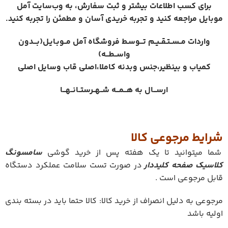
برای کسب اطلاعات بیشتر و ثبت سفارش، به وب‌سایت آمل
موبایل مراجعه کنید و تجربه خریدی آسان و مطمئن را تجربه کنید.
واردات مــســتـقــیــم تـــوسـط فروشگاه آمل مــوبـایـل(بـــدون
واســطـــه)️
کمیاب و بینظیر،جنس وبدنه کاملا،اصلی قاب وسایل اصلی
ارســـال به هـــمـــه شــهــرستــانــهـــا
شرایط مرجوعی کالا
شما میتوانید تا یک هفته پس از خرید گوشی
سامسونگ
کلاسیک صفحه کلیددار
در صورت تست سلامت عملکرد دستگاه
قابل مرجوعی است .
مرجوعی به دلیل انصراف از خرید کالا: کالا حتما باید در بسته بندی
اولیه باشد