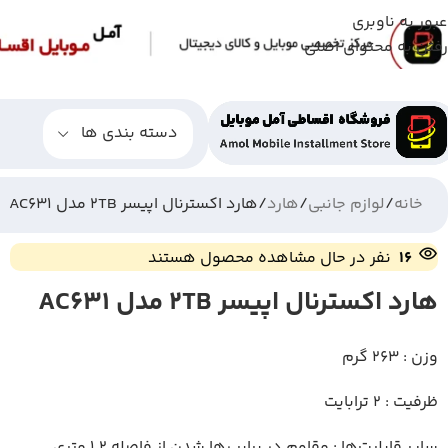
عبور به ناوبری
رفتن به محتوای اصلی
دسته بندی ها
خانه
لوازم جانبی
هارد
هارد اکسترنال اپیسر 2TB مدل AC631
16
نفر در حال مشاهده محصول هستند
هارد اکسترنال اپیسر 2TB مدل AC631
وزن : ۲۶۳ گرم
ظرفیت : 2 ترابایت
سایر قابلیت‌ها : مقاوم در برابر رها شدن از فاصله‌ ۱.۲ متری