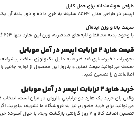
طراحی هوشمندانه برای حمل کابل
اپیسر در طراحی مدل AC631 سلیقه به خرج داده و دور بدنه آن یک شیار مخصوص برای قرارگیری کابل قرار داده است؛ به این ترتیب کابل هارد شما هیچ‌وقت گم یا فراموش نمی‌شود.
سرعت بالا و وزن ایده‌آل
با وجود بدنه محافظ و لایه‌های ضدضربه، وزن این هارد تنها ۲۶۳ گرم است و سرعت انتقال داده بسیار بالایی را به شما ارائه می‌دهد.
قیمت هارد ۲ ترابایت اپیسر در آمل موبایل
تجهیزات ذخیره‌سازی ضد ضربه به دلیل تکنولوژی ساخت پیشرفته‌تر، مع
صفحه می‌توانید قیمت نقدی و به‌روز این محصول از
لوازم جانبی
را 
اطلاعاتتان را تضمین کنید.
خرید هارد ۲ ترابایت اپیسر در آمل موبایل
وقتی پای خرید یک هارد دو ترابایتیِ باارزش در میان است، انتخاب
می‌توانید برای خرید حضوری نیز به فروشگاه ما تشریف بیاورید. اگر ه
تضمین اصالت کالا و ۷ روز گارانتی بازگشت وجه، با خیال آسوده خرید خود را نهایی کنید.