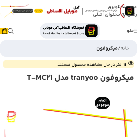
عبور به ناوبری
رفتن به محتوای اصلی
منو
خانه
میکروفون
11
نفر در حال مشاهده محصول هستند
میکروفون tranyoo مدل T-MC21
اتمام
موجودی