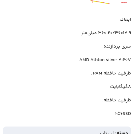
ابعاد:
۳۶۰.۲x۲۳۶x۱۷.۹ میلی‌متر
سری پردازنده :
AMD Athlon silver 7120V
ظرفیت حافظه RAM :
8گیگابایت
ظرفیت حافظه:
256SSD
دسته:
لپ تاپ