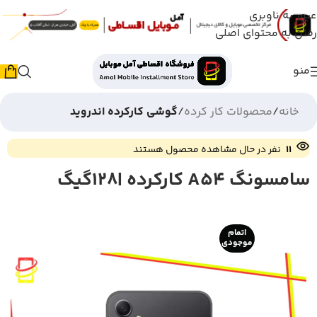
عبور به ناوبری
رفتن به محتوای اصلی
منو
خانه
محصولات کار کرده
گوشی کارکرده اندروید
11
نفر در حال مشاهده محصول هستند
سامسونگ A54 کارکرده |128گیگ
اتمام
موجودی