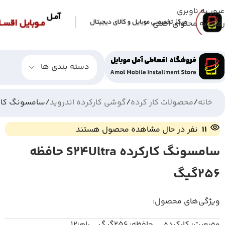
عبور به ناوبری
رفتن به محتوای اصلی
دسته بندی ها
خانه
محصولات کار کرده
گوشی کارکرده اندروید
سامسونگ کارکرده S24Ultra ح
11
نفر در حال مشاهده محصول هستند
سامسونگ کارکرده S24Ultra حافظه
256گیگ
ویژگی‌های محصول:
وضعیت: کارکرده حافظه: 256گیگ رام:12