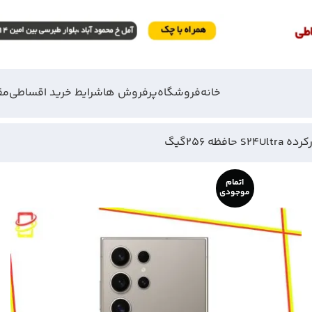
خانه
فروشگاه
پرفروش ها
شرایط خرید اقساطی
مق
افظه 256گیگ
اتمام
موجودی