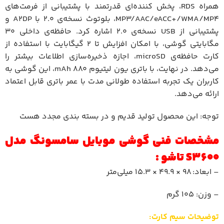
همراه RDS، پخش کننده‌ای قدرتمند با پشتیبانی از فرمت‌های
MP3/AAC/eACC+/WMA/MP4، بلوتوث نسخه‌ی 2.0 با A2DP و
پشتیبانی از USB نسخه‌ی 2.0 اشاره کرد. حافظه‌ی داخلی 30
مگابایتی گوشی، با امکان افزایش تا 2 گیگابایت با استفاده از
کارت حافظه‌ی microSD، اجازه ذخیره‌سازی اطلاعات بیشتر را
می‌دهد. در نهایت، با باتری یون لیتیوم mAh 880، این گوشی به
کاربران یک تجربه استفاده طولانی مدت با عمر باتری قابل اعتماد
ارائه می‌دهد.
توجه: این محصول تولید قدیم و در بسته بندی مجدد هست
مشخصات فنی گوشی موبایل سامسونگ مدل
S3600 تاشو :
– ابعاد: 98 × 49.9 × 15.3 میلی‌متر
– وزن: 105 گرم
توضیحات سیم کارت: