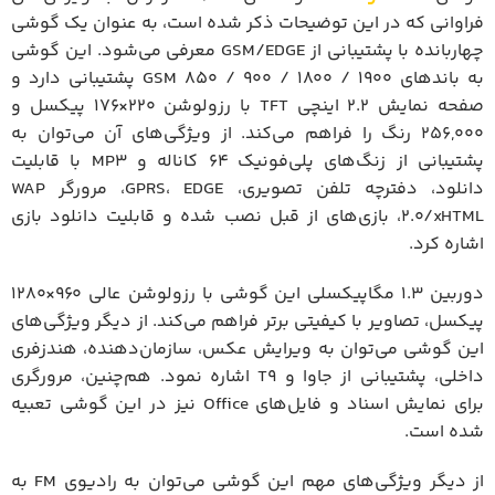
فراوانی که در این توضیحات ذکر شده است، به عنوان یک گوشی
چهاربانده با پشتیبانی از GSM/EDGE معرفی می‌شود. این گوشی
به باندهای GSM 850 / 900 / 1800 / 1900 پشتیبانی دارد و
صفحه نمایش 2.2 اینچی TFT با رزولوشن 220×176 پیکسل و
256,000 رنگ را فراهم می‌کند. از ویژگی‌های آن می‌توان به
پشتیبانی از زنگ‌های پلی‌فونیک 64 کاناله و MP3 با قابلیت
دانلود، دفترچه تلفن تصویری، GPRS، EDGE، مرورگر WAP
2.0/xHTML، بازی‌های از قبل نصب شده و قابلیت دانلود بازی
اشاره کرد.
دوربین 1.3 مگاپیکسلی این گوشی با رزولوشن عالی 960×1280
پیکسل، تصاویر با کیفیتی برتر فراهم می‌کند. از دیگر ویژگی‌های
این گوشی می‌توان به ویرایش عکس، سازمان‌دهنده، هندزفری
داخلی، پشتیبانی از جاوا و T9 اشاره نمود. هم‌چنین، مرورگری
برای نمایش اسناد و فایل‌های Office نیز در این گوشی تعبیه
شده است.
از دیگر ویژگی‌های مهم این گوشی می‌توان به رادیوی FM به