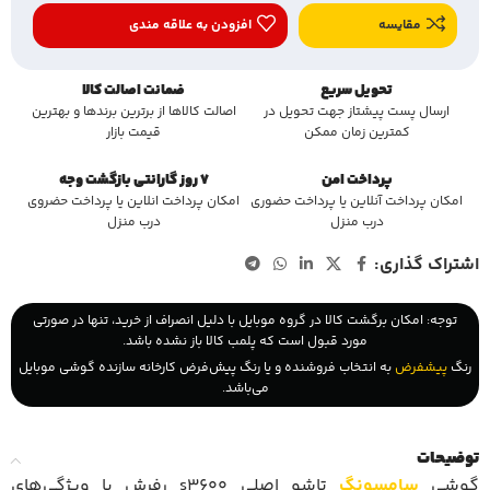
مقایسه
افزودن به علاقه مندی
تحویل سریع
ضمانت اصالت کالا
ارسال پست پیشتاز جهت تحویل در
اصالت کالاها از برترین برندها و بهترین
کمترین زمان ممکن
قیمت بازار
پرداخت امن
7 روز گارانتی بازگشت وجه
امکان پرداخت آنلاین یا پرداخت حضوری
امکان پرداخت انلاین یا پرداخت حضروی
درب منزل
درب منزل
اشتراک گذاری:
توجه: امکان برگشت کالا در گروه موبایل با دلیل انصراف از خرید، تنها در صورتی
مورد قبول است که پلمب کالا باز نشده باشد.
رنگ
پیشفرض
به انتخاب فروشنده و یا رنگ پیش‌فرض کارخانه سازنده گوشی موبایل
می‌باشد.
توضیحات
گوشی
سامسونگ
تاشو اصلی s3600 رفرش با ویژگی‌های