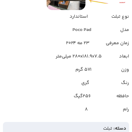
نوع تبلت استاندارد
مدل Poco Pad
زمان معرفی ۲۳ مه ۲۰۲۴
ابعاد ۲۸۰x۱۸۱.۹x۷.۵ میلی‌متر
وزن ۵۷۱ گرم
رنگ گری
حافظه 256گیگ
رام 8
دسته:
تبلت