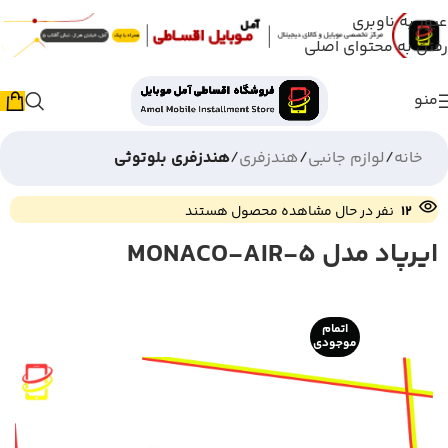
عبور به ناوبری
رفتن به محتوای اصلی
منو
خانه
لوازم جانبی
هندزفری
هندزفری بلوتوثی
12
نفر در حال مشاهده محصول هستند
ایرپاد مدل MONACO-AIR-5
اتمام
موجودی