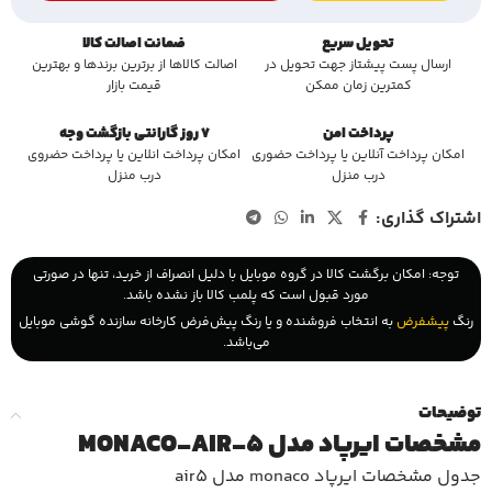
تحویل سریع
ضمانت اصالت کالا
ارسال پست پیشتاز جهت تحویل در
اصالت کالاها از برترین برندها و بهترین
کمترین زمان ممکن
قیمت بازار
پرداخت امن
7 روز گارانتی بازگشت وجه
امکان پرداخت آنلاین یا پرداخت حضوری
امکان پرداخت انلاین یا پرداخت حضروی
درب منزل
درب منزل
اشتراک گذاری:
توجه: امکان برگشت کالا در گروه موبایل با دلیل انصراف از خرید، تنها در صورتی
مورد قبول است که پلمب کالا باز نشده باشد.
رنگ
پیشفرض
به انتخاب فروشنده و یا رنگ پیش‌فرض کارخانه سازنده گوشی موبایل
می‌باشد.
توضیحات
مشخصات ایرپاد مدل MONACO-AIR-5
جدول مشخصات
ایرپاد monaco
مدل air5