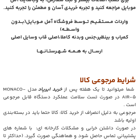
برای کسب اطلاعات بیشتر و ثبت سفارش، به وب‌سایت آمل
موبایل مراجعه کنید و تجربه خریدی آسان و مطمئن را تجربه کنید.
واردات مــســتـقــیــم تـــوسـط فروشگاه آمل مــوبـایـل(بـــدون
واســطـــه)️
کمیاب و بینظیر،جنس وبدنه کاملا،اصلی قاب وسایل اصلی
ارســـال به هـــمـــه شــهــرستــانــهـــا
شرایط مرجوعی کالا
شما میتوانید تا یک هفته پس از
خرید ایرپاد
مدل MONACO-
AIR-5 در صورت تست سلامت عملکرد دستگاه قابل مرجوعی
است .
مرجوعی به دلیل انصراف از خرید کالا: کالا حتما باید در بسته‌بندی
اولیه باشد
در صورت داشتن خرابی و مشکلات کارخانه ای: با شماره های
پشتیبانی تماس حاصل شود و هماهنگی صورت گیرد. (حداکثر تا