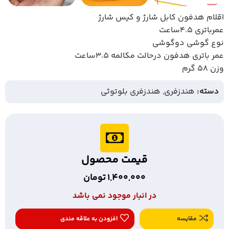
اقلام هدفون کابل شارژ و کیس شارژ
عمرباتری 4.5ساعت
نوع گوشی دوگوشی
عمر باتری هدفون درحالت مکالمه 3.5ساعت
وزن 58 گرم
دسته:
هندزفری
,
هندزفری بلوتوثی
قیمت محصول
1,400,000
تومان
در انبار موجود نمی باشد
مقایسه
افزودن به علاقه مندی