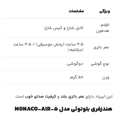
ویژگی
مشخصات
اقلام
کابل شارژ و کیس شارژ.
هدفون
4.5 ساعت (پخش موسیقی) / 3.5 ساعت
عمر باتری
(مکالمه).
نوع گوشی
دوگوشی.
وزن
58 گرم.
این ایرپاد دارای
عمر باتری بلند
و
کیفیت صدای خوب
است.
هندزفری بلوتوثی مدل MONACO-AIR-5