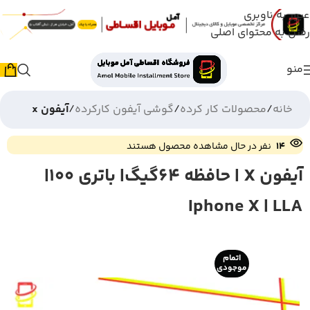
عبور به ناوبری
رفتن به محتوای اصلی
منو
خانه
محصولات کار کرده
گوشی آیفون کارکرده
آیفون x
14
نفر در حال مشاهده محصول هستند
آیفون X | حافظه 64گیگ| باتری 100|
Iphone X | LLA
اتمام
موجودی