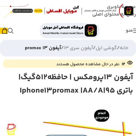
عبور به ناوبری
رفتن به محتوای اصلی
منو
خانه
گوشی اپل
آیفون سری 13
آیفون 13 promax
12
نفر در حال مشاهده محصول هستند
آیفون 13پرومکس | حافظه512گیگ|
باتری 95|Iphone13promax |AA/A
اتمام
موجودی