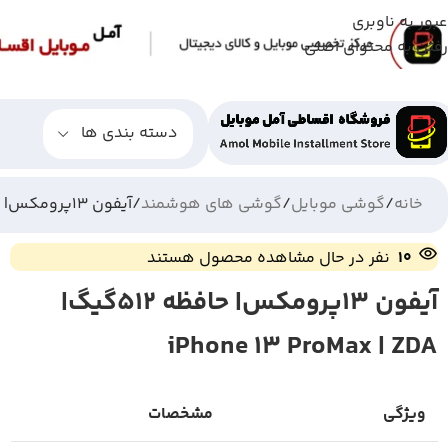
عبور به ناوبری
رفتن به محتوای اصلی
دسته بندی ها
خانه
گوشی موبایل
گوشی های هوشمند
آیفون 13پرومکس| حافظه 512گیگ| iPhone 13 ProMax | ZDA
10
نفر در حال مشاهده محصول هستند
آیفون 13پرومکس| حافظه 512گیگ|
iPhone 13 ProMax | ZDA
ویژگی
مشخصات