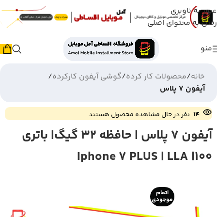
عبور به ناوبری
رفتن به محتوای اصلی
منو
خانه
محصولات کار کرده
گوشی آیفون کارکرده
آیفون 7 پلاس
14
نفر در حال مشاهده محصول هستند
آیفون 7 پلاس | حافظه 32 گیگ| باتری
100| Iphone 7 PLUS | LLA
اتمام
موجودی