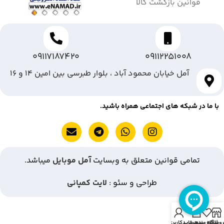
قوانین بازگشت کالا
09117187420
09112251008
آمل خیابان محمود آباد ، بلوار طبرسی بین امین ۱۴ و ۱۶
با ما در شبکه های اجتماعی همراه باشید.
تمامی قوانین متعلق به وبسایت
آمل موبایل
میباشد.
طراحی و سئو :
لایت کمپانی
روشگاه
علاقه مندی
سبد خرید
حساب کاربری من