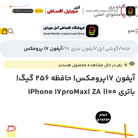
عبور به ناوبری
رفتن به محتوای اصلی
منو
خانه
گوشی اپل
آیفون سری 17
آیفون 17 پرومکس
11
نفر در حال مشاهده محصول هستند
آیفون 17پرومکس| حافظه 256 گیگ|
باتری 100| iPhone 17proMax| ZA
اتمام
موجودی