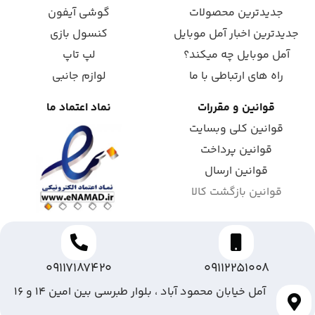
جدیدترین محصولات
گوشی آیفون
جدیدترین اخبار آمل موبایل
کنسول بازی
آمل موبایل چه میکند؟
لپ تاپ
راه های ارتباطی با ما
لوازم جانبی
قوانین و مقررات
نماد اعتماد ما
قوانین کلی وبسایت
قوانین پرداخت
قوانین ارسال
قوانین بازگشت کالا
09117187420
09112251008
آمل خیابان محمود آباد ، بلوار طبرسی بین امین ۱۴ و ۱۶