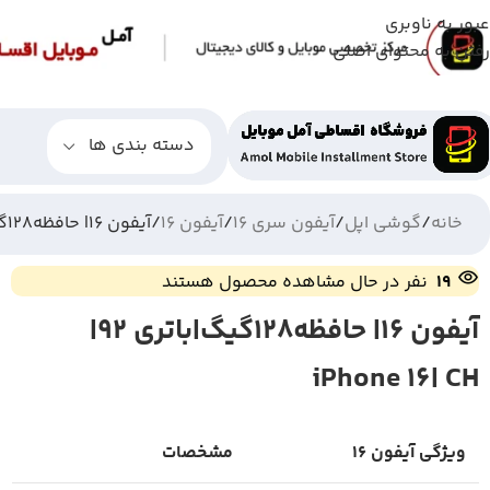
عبور به ناوبری
رفتن به محتوای اصلی
دسته بندی ها
خانه
گوشی اپل
آیفون سری 16
آیفون 16
آیفون 16| حافظه128گیگ|باتری 92| iPhone 16| CH
19
نفر در حال مشاهده محصول هستند
آیفون 16| حافظه128گیگ|باتری 92|
iPhone 16| CH
ویژگی آیفون 16
مشخصات