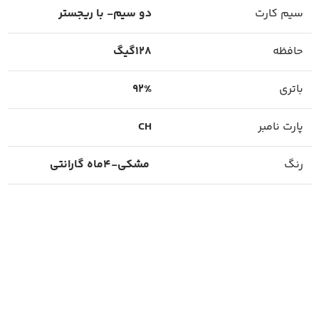
سیم کارت
دو سیم- با ریجستر
حافظه
128گیگ
باتری
92%
پارت نامبر
CH
رنگ
مشکی-4ماه گارانتی