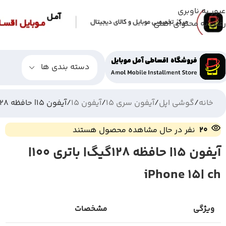
عبور به ناوبری
رفتن به محتوای اصلی
دسته بندی ها
خانه
گوشی اپل
آیفون سری 15
آیفون 15
آیفون 15| حافظه 128گیگ| باتری 100| iPhone 15| ch
20
نفر در حال مشاهده محصول هستند
آیفون 15| حافظه 128گیگ| باتری 100|
iPhone 15| ch
ویژگی
مشخصات