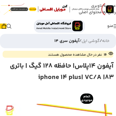
عبور به ناوبری
رفتن به محتوای اصلی
منو
خانه
گوشی اپل
آیفون سری 14
16
نفر در حال مشاهده محصول هستند
آیفون 14پلاس| حافظه 128 گیگ | باتری
83| iphone 14 plus| VC/A
اتمام
موجودی