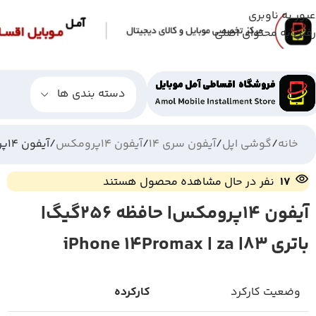
عبور به ناوبری
رفتن به محتوای اصلی
دسته بندی ها
خانه
گوشی اپل
آیفون سری 14
آیفون 14پرومکس
آیفون 14پرومکس| حافظه 256گیگ| باتری 83| iPhone 14Promax | za
17
نفر در حال مشاهده محصول هستند
آیفون 14پرومکس| حافظه 256گیگ|
باتری 83| iPhone 14Promax | za
وضعیت کارکرد
کارکرده