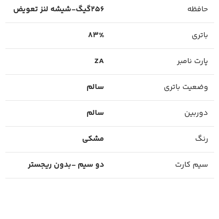
حافظه
256گیگ-شیشه لنز تعویض
باتری
83%
پارت نامبر
ZA
وضعیت باتری
سالم
دوربین
سالم
رنگ
مشکی
سیم کارت
دو سیم -بدون ریجستر