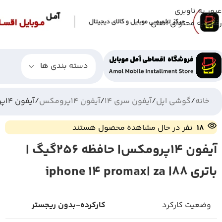
عبور به ناوبری
رفتن به محتوای اصلی
دسته بندی ها
خانه
گوشی اپل
آیفون سری 14
آیفون 14پرومکس
آیفون 14پرومکس| حافظه 256گیگ | باتری 88| iphone 14 promax| za
18
نفر در حال مشاهده محصول هستند
آیفون 14پرومکس| حافظه 256گیگ |
باتری 88| iphone 14 promax| za
وضعیت کارکرد
کارکرده-بدون ریجستر