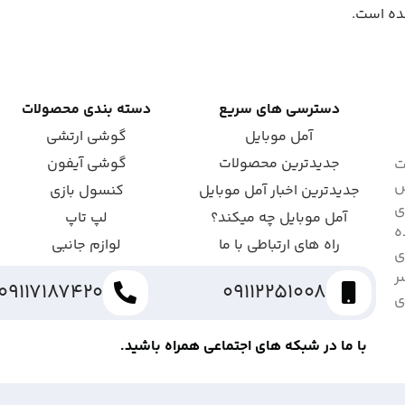
دسترسی های سریع
دسته بندی محصولات
آمل موبایل
گوشی ارتشی
جدیدترین محصولات
گوشی آیفون
ت
ش
جدیدترین اخبار آمل موبایل
کنسول بازی
ای
آمل موبایل چه میکند؟
لپ تاپ
ه
راه های ارتباطی با ما
لوازم جانبی
ی
ر
09117187420
09112251008
ی
با ما در شبکه های اجتماعی همراه باشید.