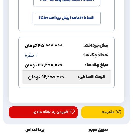
اقساط 12 ماهه(پیش پرداخت 50%)
پیش پرداخت:
45,000,000
تومان
تعداد چک ها:
1
فقره
مبلغ چک ها:
47,250,000
تومان
قیمت اقساطی:
92,250,000
تومان
مقایسه
افزودن به علاقه مندی
تحویل سریع
پرداخت امن