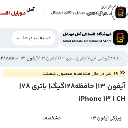
عبور به ناوبری
رفتن به محتوای اصلی
دسته بندی ها
خانه
گوشی اپل
آیفون سری 13
آیفون 13
آیفون 13| حافظه128گیگ| باتری 78| iPhone 13 | CH
19
نفر در حال مشاهده محصول هستند
آیفون 13| حافظه128گیگ| باتری 78|
iPhone 13 | CH
ویژگی
آیفون 13
مشخصات