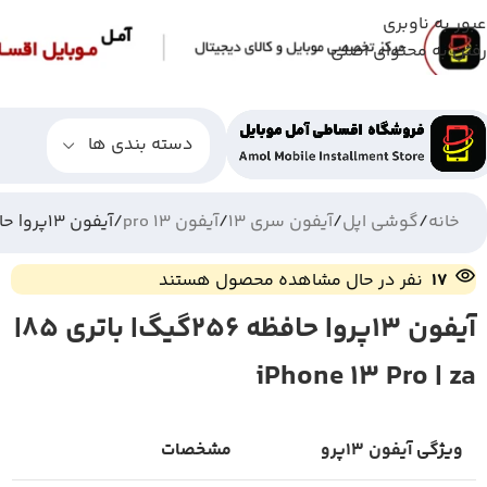
عبور به ناوبری
رفتن به محتوای اصلی
دسته بندی ها
خانه
گوشی اپل
آیفون سری 13
آیفون 13 pro
آیفون 13پرو| حافظه 256گیگ| باتری 85| iPhone 13 Pro | za
17
نفر در حال مشاهده محصول هستند
آیفون 13پرو| حافظه 256گیگ| باتری 85|
iPhone 13 Pro | za
ویژگی
آیفون 13پرو
مشخصات