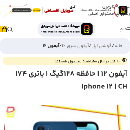
عبور به ناوبری
رفتن به محتوای اصلی
منو
خانه
گوشی اپل
آیفون سری 12
آیفون 12
11
نفر در حال مشاهده محصول هستند
آیفون 12 | حافظه 128گیگ | باتری 74|
Iphone 12 | CH