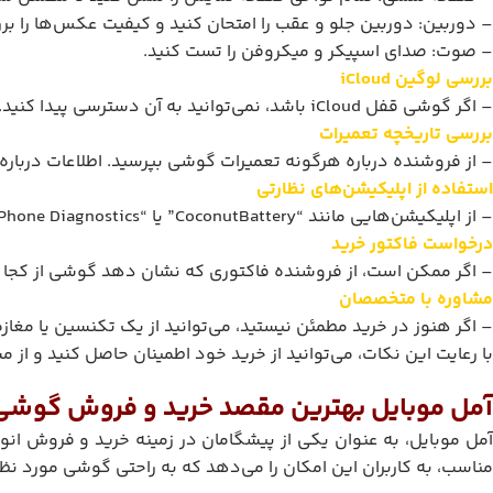
– دوربین: دوربین جلو و عقب را امتحان کنید و کیفیت عکس‌ها را بر
– صوت: صدای اسپیکر و میکروفن را تست کنید.
بررسی لوگین iCloud
– اگر گوشی قفل iCloud باشد، نمی‌توانید به آن دسترسی پیدا کنید. از فروشنده بخواهید که اکانت iCloud خود را از گوشی حذف کند تا از قفل شدن آن مطمئن شوید.
بررسی تاریخچه تعمیرات
– از فروشنده درباره هرگونه تعمیرات گوشی بپرسید. اطلاعات درباره 
استفاده از اپلیکیشن‌های نظارتی
– از اپلیکیشن‌هایی مانند “CoconutBattery” یا “iPhone Diagnostics” برای بررسی سلامت باتری و دیگر اجزای داخلی گوشی استفاده کنید.
درخواست فاکتور خرید
– اگر ممکن است، از فروشنده فاکتوری که نشان دهد گوشی از کجا 
مشاوره با متخصصان
– اگر هنوز در خرید مطمئن نیستید، می‌توانید از یک تکنسین یا مغا
با رعایت این نکات، می‌توانید از خرید خود اطمینان حاصل کنید و از 
آمل موبایل بهترین مقصد خرید و فروش گوشی
آمل موبایل، به عنوان یکی از پیشگامان در زمینه خرید و فروش ا
مناسب، به کاربران این امکان را می‌دهد که به راحتی گوشی مورد نظر 