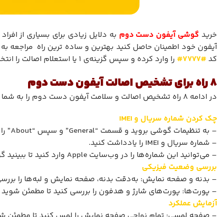
رید
گوشی آیفون دست دوم
به دلایل زیادی برای بسیاری از افراد
آیفون خود اطمینان حاصل کنید بهترین و ساده ترین راه مراجعه به 
کد
#7777#
را وارد کرده و سپس گزینه‌ی ۱ یا استعلام اصالت را انتخاب کنید.
8 راه برای تشخیص اصالت آیفون دست دوم
در ادامه 8 راه تشخیص اصالت و سلامت آیفون دست دوم را به شما آموزش میدهیم ازین مرحله مهم در خرید غافل نشوید. در اینجا چند نکته کلیدی برای انجام این کار آورده شده است:
چک کردن شماره سریال و IMEI
– به تنظیمات گوشی بروید و قسمت “General” و سپس “About” را انتخاب کنید.
– شماره سریال و IMEI را یادداشت کنید.
– می‌توانید این شماره‌ها را در وب‌سایت Apple وارد کنید تا ببینید گوشی ثبت شده است یا خیر و اطلاعاتی درباره وضعیت گارانتی آن دریافت کنید.
بررسی وضعیت فیزیکی
– بدنه و صفحه نمایش: به‌دقت بدنه، صفحه نمایش و لبه‌ها را برر
– پورت‌ها: پورت‌های شارژ و هدفون را بررسی کنید تا مطمئن شوید ک
آزمایش عملکرد
– صفحه لمسی: تمام نواحی صفحه نمایش را لمس کنید تا مطمئن شوی