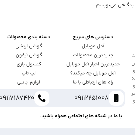
 دیدگاهی می‌نویسم.
دسترسی های سریع
دسته بندی محصولات
آمل موبایل
گوشی ارتشی
جدیدترین محصولات
گوشی آیفون
ت
ش
جدیدترین اخبار آمل موبایل
کنسول بازی
ای
آمل موبایل چه میکند؟
لپ تاپ
ه
راه های ارتباطی با ما
لوازم جانبی
ی
ر
09117187420
09112251008
ی
با ما در شبکه های اجتماعی همراه باشید.