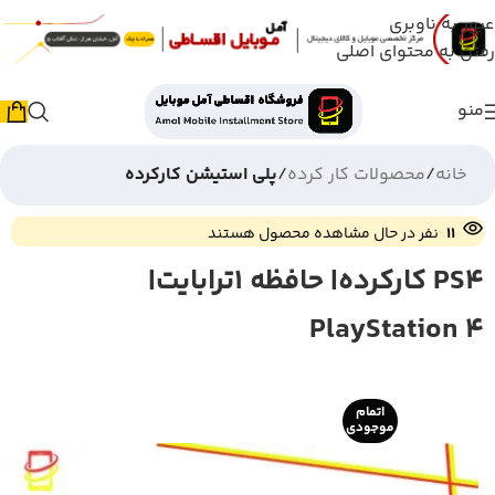
عبور به ناوبری
رفتن به محتوای اصلی
منو
خانه
محصولات کار کرده
پلی استیشن کارکرده
11
نفر در حال مشاهده محصول هستند
PS4 کارکرده| حافظه 1ترابایت|
PlayStation 4
اتمام
موجودی