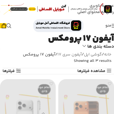
عبور به ناوبری
رفتن به محتوای اصلی
منو
آیفون 17 پرومکس
دسته بندی ها
خانه
گوشی اپل
آیفون سری 17
آیفون 17 پرومکس
Showing all 3 results
مشاهده فیلترها
فیلترها
اتمام موج
اتمام موج
ودی
ودی