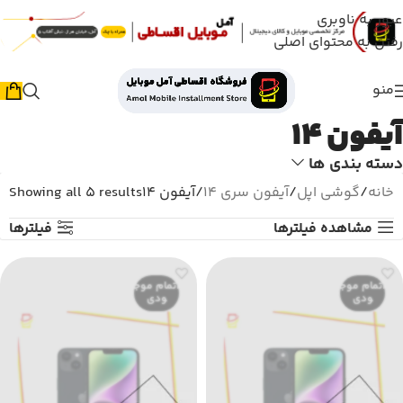
عبور به ناوبری
رفتن به محتوای اصلی
منو
آیفون 14
دسته بندی ها
خانه
گوشی اپل
آیفون سری 14
آیفون 14
Showing all 5 results
مشاهده فیلترها
فیلترها
اتمام موج
اتمام موج
ودی
ودی