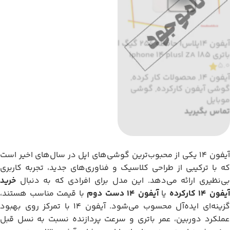
آیفون 14پلاس| حافظه 256 گیگ |
باتری 85| iphone 14 plus| ZA
5.0
آیفون 14
,
محصولات کار کرده
,
گوشی آیفون کارکرده
,
گوشی
موبایل
تماس بگیرید
اطلاعات بیشتر
آیفون 14 یکی از محبوب‌ترین گوشی‌های اپل در سال‌های اخیر است
که با ترکیبی از طراحی کلاسیک و فناوری‌های جدید، تجربه کاربری
بی‌نظیری ارائه می‌دهد. این مدل برای افرادی که به دنبال
خرید
یفون 14 کارکرده
یا
آیفون 14 دست دوم
با قیمت مناسب هستند،
گزینه‌ای ایده‌آل محسوب می‌شود. آیفون 14 با تمرکز روی بهبود
عملکرد دوربین، عمر باتری و سرعت پردازنده نسبت به نسل قبل