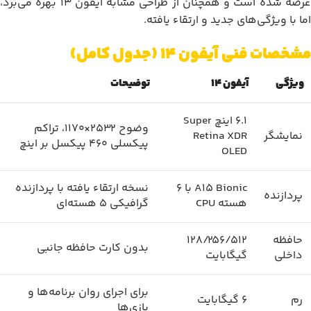
عرضه شده است و همچنان از طراحی مشابه آیفون 13 بهره می‌برد،
اما با ویژگی‌های جدید و ارتقاء یافته.
مشخصات فنی آیفون 14 (جدول کامل)
ویژگی
آیفون 14
توضیحات
6.1 اینچ Super
وضوح 2532×1170، تراکم
نمایشگر
Retina XDR
پیکسلی 460 پیکسل بر اینچ
OLED
A15 Bionic با 6
نسخه ارتقاء یافته با پردازنده
پردازنده
هسته CPU
گرافیکی 5 هسته‌ای
حافظه
128/256/512
بدون کارت حافظه جانبی
داخلی
گیگابایت
برای اجرای روان برنامه‌ها و
رم
6 گیگابایت
بازی‌ها