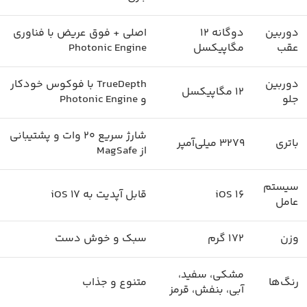
دوربین
دوگانه 12
اصلی + فوق عریض با فناوری
عقب
مگاپیکسل
Photonic Engine
دوربین
TrueDepth با فوکوس خودکار
12 مگاپیکسل
جلو
و Photonic Engine
شارژ سریع 20 وات و پشتیبانی
باتری
3279 میلی‌آمپر
از MagSafe
سیستم
iOS 16
قابل آپدیت به iOS 17
عامل
وزن
172 گرم
سبک و خوش دست
مشکی، سفید،
رنگ‌ها
متنوع و جذاب
آبی، بنفش، قرمز