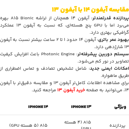
مقایسه آیفون 14 با آیفون 13
ردازنده قدرتمندتر
: آیفون 14 همچنان از تراشه A15 Bionic بهره
می‌برد اما با GPU پنج هسته‌ای، که نسبت به آیفون 13 عملکرد
گرافیکی بهتری دارد.
هبود عمر باتری
: آیفون 14 حدود 1 تا 2 ساعت بیشتر نسبت به آیفون
13 شارژدهی دارد.
یستم دوربین پیشرفته‌تر
: Photonic Engine باعث افزایش کیفیت
تصاویر در نور کم می‌شود.
امکانات ایمنی جدید
: شامل تشخیص تصادف و تماس اضطراری از
طریق ماهواره.
برای مشاهده اطلاعات کامل‌تر آیفون 13 و مقایسه دقیق‌تر با آیفون
14، می‌توانید به صفحه
خرید آیفون 13
مراجعه کنید.
ویژگی
IPHONE 13
IPHONE 14
A15 (4 هسته
پردازنده
A15 (5 هسته GPU)
GPU)