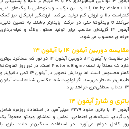
آیفون 14 توانایی فیلم‌برداری 4K با 60 فریم بر ثانیه و پشتیبانی از
Dolby Vision HDR را دارد. این ترکیب، ویدئوهایی با رنگ‌های غنی،
کنتراست بالا و لرزش کم تولید می‌کند. لرزشگیر اپتیکال نیز کمک
می‌کند تا ویدئوها حتی در حرکت، پایدارتر باشند. به همین دلیل،
آیفون 14 گزینه‌ای مناسب برای تولید محتوا، ولاگ و فیلم‌برداری
حرفه‌ای محسوب می‌شود.
مقایسه دوربین آیفون 14 با آیفون 13
در مقایسه با آیفون 13، دوربین آیفون 14 در نور کم عملکرد بهتری
دارد که عمدتاً به لطف Photonic Engine است. در نور روز، تفاوت‌ها
کمتر محسوس است، اما پردازش تصویر در آیفون 14 کمی دقیق‌تر و
طبیعی‌تر به نظر می‌رسد. اگر اولویت شما عکاسی شبانه است، آیفون
14 انتخاب منطقی‌تری خواهد بود.
باتری و شارژ آیفون 14
آیفون 14 با باتری حدود 3279 میلی‌آمپر، در استفاده روزمره شامل
وب‌گردی، شبکه‌های اجتماعی، تماس و تماشای ویدئو معمولاً یک
روز کامل دوام می‌آورد. در استفاده سنگین‌تر مانند بازی یا