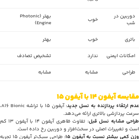
دوربین در
بهتر (Photonic
خوب
شب
Engine)
باتری
خوب
بهتر
امکانات ایمنی
ندارد
تشخیص تصادف
طراحی
مشابه
مشابه
مقایسه آیفون 14 با آیفون 15
دم ارتقاء پردازنده به نسل جدید
: آیفون 15 با تراشه A16 Bionic،
سرعت پردازشی بالاتری ارائه می‌دهد.
راحی مشابه نسل قبل
: تفاوت ظاهری آیفون 14 با آیفون 13 کم
است و تغییرات اصلی در سخت‌افزار و دوربین رخ داده است.
زن کمی بیشتر نسبت به آیفون 15
: طراحی سبک‌تر آیفون 15 تجربه