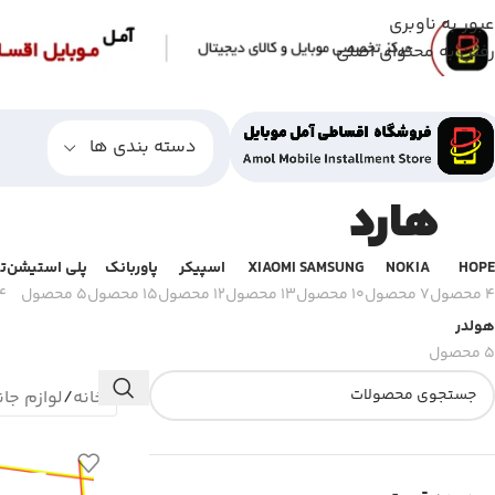
عبور به ناوبری
رفتن به محتوای اصلی
دسته بندی ها
هارد
HOPE
NOKIA
SAMSUNG
XIAOMI
اسپیکر
پاوربانک
پلی استیشن
ت
4 محصول
7 محصول
10 محصول
13 محصول
12 محصول
15 محصول
5 محصول
24 
هولدر
5 محصول
خانه
لوازم جان