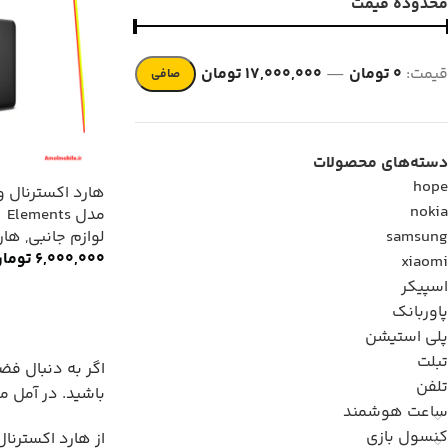
محدوده قیمت
قيمت:
0 تومان
—
17,000,000 تومان
صافی
دسته‌های محصولات
hope
هارد اکسترنال 
nokia
مدل Elements
samsung
لوازم جانبی
,
هار
6,000,000
توما
xiaomi
اسپیکر
پاوربانک
پلی استیشن
تبلت
اگر به دنبال فض
تلفن
باشید. در
آمل م
ساعت هوشمند
کنسول بازی
از هارد اکسترنا