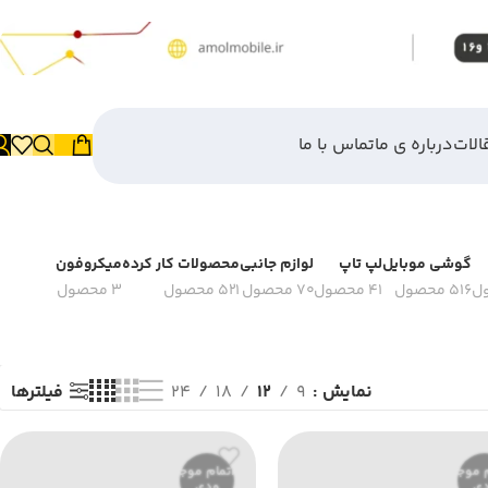
الات
درباره ی ما
تماس با ما
گوشی موبایل
لپ تاپ
لوازم جانبی
محصولات کار کرده
میکروفون
516 محصول
41 محصول
70 محصول
521 محصول
3 محصول
فیلترها
نمایش
9
12
18
24
 موج
اتمام موج
ی
ودی