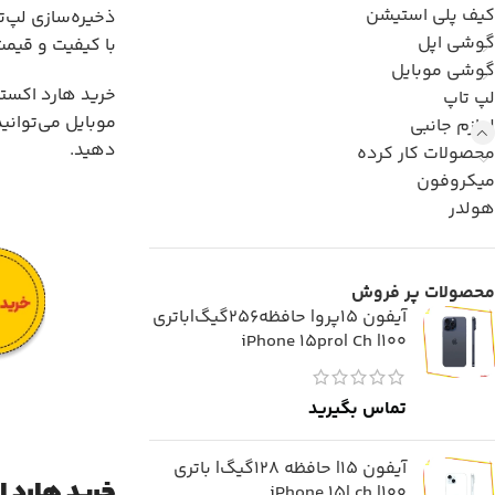
کیف پلی استیشن
ذخیره‌سازی لپ‌ت
گوشی اپل
با کیفیت و قیمت
گوشی موبایل
خرید هارد اکستر
لپ تاپ
موبایل می‌توانی
لوازم جانبی
دهید.
محصولات کار کرده
میکروفون
هولدر
محصولات پر فروش
آیفون 15پرو| حافظه256گیگ|باتری
100| iPhone 15pro| Ch
تماس بگیرید
آیفون 15| حافظه 128گیگ| باتری
خرید هارد ا
100| iPhone 15| ch