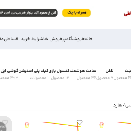
خانه
فروشگاه
پرفروش ها
شرایط خرید اقساطی
مق
بلت
تلفن
ساعت هوشمند
کنسول بازی
کیف پلی استیشن
گوشی اپل
محصول
7 محصول
32 محصول
13 محصول
1 محصولات
303 محصول
بی
هارد
اتمام
ود