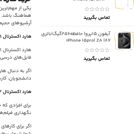
یکی از مهم‌ترین
هماهنگ باشد. بر
تماس بگیرید
آرشیوهای حجیم ی
آیفون 15پرو| حافظه256گیگ|باتری
هارد اکسترنال
۱
87| iPhone 15pro| ZA
فایل‌های درسی، 
تماس بگیرید
دانشجویان، کاربران خ
هارد اکسترنال
۲
نگهداری فیلم‌ها
اگر برای کارهای 
شما را بهتر برطر